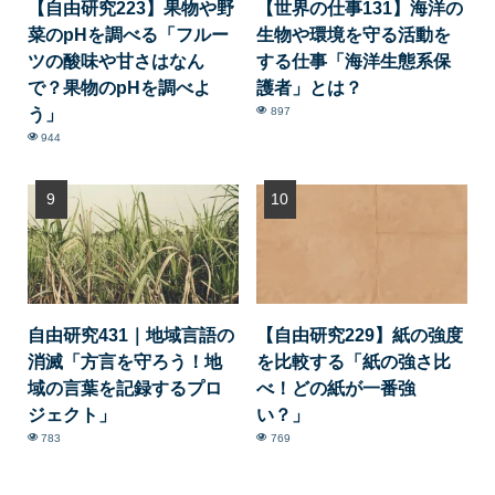
【自由研究223】果物や野
【世界の仕事131】海洋の
菜のpHを調べる「フルー
生物や環境を守る活動を
ツの酸味や甘さはなん
する仕事「海洋生態系保
で？果物のpHを調べよ
護者」とは？
う」
897
944
自由研究431｜地域言語の
【自由研究229】紙の強度
消滅「方言を守ろう！地
を比較する「紙の強さ比
域の言葉を記録するプロ
べ！どの紙が一番強
ジェクト」
い？」
783
769