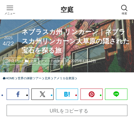
空庭
メニュー
検索
ネブラスカ州 リンカーン｜ネブラ
2025
スカ州リンカーン大草原の隠された
4/22
宝石を探る旅
PR Post
2025年4月22日
北米
アメリカ合衆国
HOME
世界の体験ツアー
北米
アメリカ合衆国
URLをコピーする