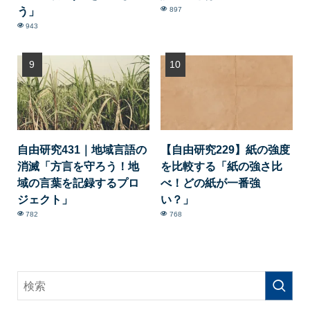
う」
897
943
自由研究431｜地域言語の
【自由研究229】紙の強度
消滅「方言を守ろう！地
を比較する「紙の強さ比
域の言葉を記録するプロ
べ！どの紙が一番強
ジェクト」
い？」
782
768