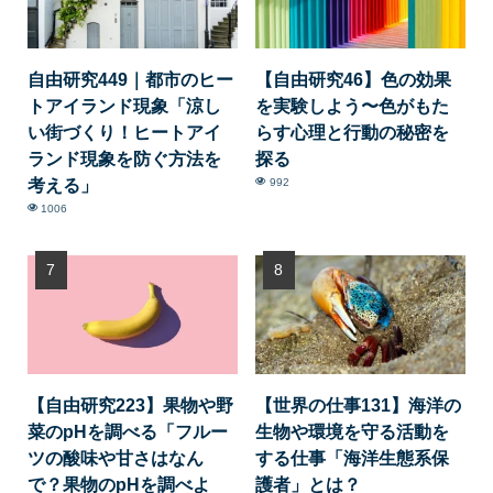
自由研究449｜都市のヒー
【自由研究46】色の効果
トアイランド現象「涼し
を実験しよう〜色がもた
い街づくり！ヒートアイ
らす心理と行動の秘密を
ランド現象を防ぐ方法を
探る
考える」
992
1006
【自由研究223】果物や野
【世界の仕事131】海洋の
菜のpHを調べる「フルー
生物や環境を守る活動を
ツの酸味や甘さはなん
する仕事「海洋生態系保
で？果物のpHを調べよ
護者」とは？