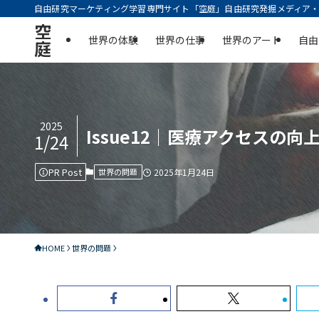
自由研究マーケティング学習専門サイト「空庭」自由研究発掘メディア・実
空
世界の体験
世界の仕事
世界のアート
自由
庭
2025
Issue12｜医療アクセス
1/24
PR Post
世界の問題
2025年1月24日
HOME
世界の問題