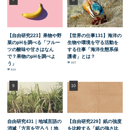
【自由研究223】果物や野
【世界の仕事131】海洋の
菜のpHを調べる「フルー
生物や環境を守る活動を
ツの酸味や甘さはなん
する仕事「海洋生態系保
で？果物のpHを調べよ
護者」とは？
う」
897
944
自由研究431｜地域言語の
【自由研究229】紙の強度
消滅「方言を守ろう！地
を比較する「紙の強さ比