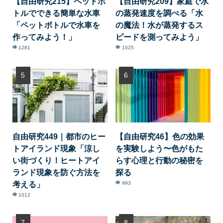
【自由研究215】ペットボ
【自由研究209】家庭で水
トルでできる簡単な水車
の蒸発速度を調べる「水
「ペットボトルで水車を
の魔法！水が蒸発するス
作ってみよう！」
ピードを測ってみよう」
1281
1025
自由研究449｜都市のヒー
【自由研究46】色の効果
トアイランド現象「涼し
を実験しよう〜色がもた
い街づくり！ヒートアイ
らす心理と行動の秘密を
ランド現象を防ぐ方法を
探る
考える」
993
1012