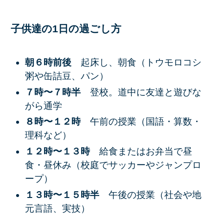
子供達の1日の過ごし方
朝６時前後
起床し、朝食（トウモロコシ
粥や缶詰豆、パン）
７時〜７時半
登校。道中に友達と遊びな
がら通学
８時〜１２時
午前の授業（国語・算数・
理科など）
１２時〜１３時
給食またはお弁当で昼
食・昼休み（校庭でサッカーやジャンプロ
ープ）
１３時〜１５時半
午後の授業（社会や地
元言語、実技）