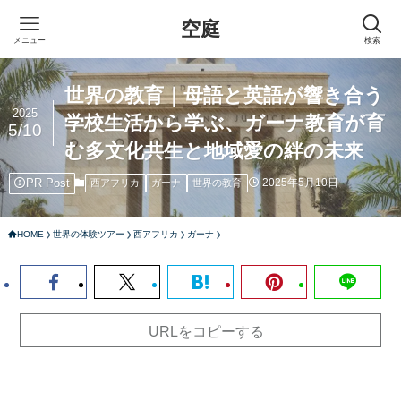
空庭
メニュー
検索
世界の教育｜母語と英語が響き合う
2025
学校生活から学ぶ、ガーナ教育が育
5/10
む多文化共生と地域愛の絆の未来
PR Post
2025年5月10日
西アフリカ
ガーナ
世界の教育
HOME
世界の体験ツアー
西アフリカ
ガーナ
URLをコピーする