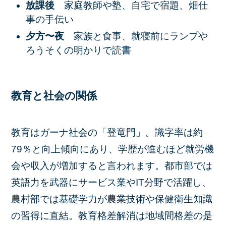
放課後
家庭教師や塾、自宅で宿題、畑仕
事の手伝い
夕方〜夜
家族と食事、就寝前にランプや
ろうそくの明かりで読書
教育と社会の関係
教育はガーナ社会の「登竜門」。識字率は約
79％と向上傾向にあり、学歴が進むほど就労機
会や収入が増加すると言われます。都市部では
英語力を武器にサービス業やIT分野で活躍し、
農村部では基礎学力が農業技術や保健衛生知識
の習得に直結。教育格差解消は地域間格差の是