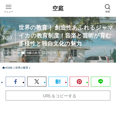
空庭
メニュー
検索
世界の教育｜ 創造性あふれるジャマ
2025
イカの教育制度！音楽と芸術が育む
2/10
多様性と独自文化の魅力
PR Post
2025年2月10日
世界の教育
HOME
世界の教育
URLをコピーする