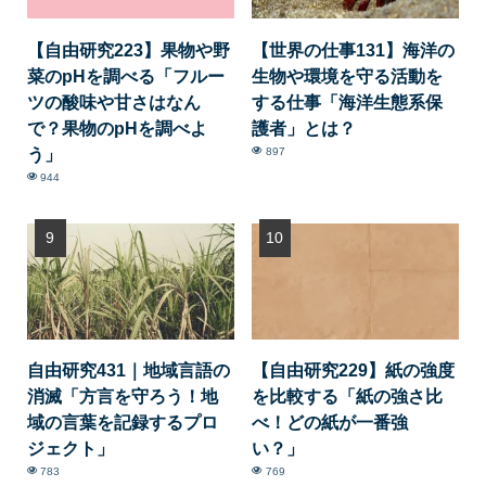
【自由研究223】果物や野
【世界の仕事131】海洋の
菜のpHを調べる「フルー
生物や環境を守る活動を
ツの酸味や甘さはなん
する仕事「海洋生態系保
で？果物のpHを調べよ
護者」とは？
う」
897
944
自由研究431｜地域言語の
【自由研究229】紙の強度
消滅「方言を守ろう！地
を比較する「紙の強さ比
域の言葉を記録するプロ
べ！どの紙が一番強
ジェクト」
い？」
783
769