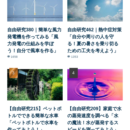
自由研究380｜簡単な風力
自由研究462｜熱中症対策
発電機を作ってみる「風
「自分や周りの人を守
力発電の仕組みを学ぼ
る！夏の暑さを乗り切る
う！自分で風車を作る」
ための工夫を考えよう」
1658
1353
【自由研究215】ペットボ
【自由研究209】家庭で水
トルでできる簡単な水車
の蒸発速度を調べる「水
「ペットボトルで水車を
の魔法！水が蒸発するス
作ってみよう！」
ピードを測ってみよう」