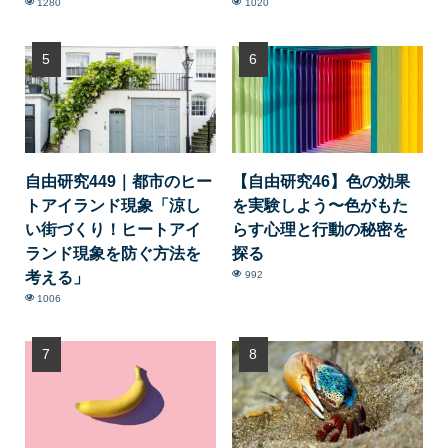
1280
1020
自由研究449｜都市のヒー
【自由研究46】色の効果
トアイランド現象「涼し
を実験しよう〜色がもた
い街づくり！ヒートアイ
らす心理と行動の秘密を
ランド現象を防ぐ方法を
探る
考える」
992
1006