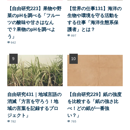
【自由研究223】果物や野
【世界の仕事131】海洋の
菜のpHを調べる「フルー
生物や環境を守る活動を
ツの酸味や甘さはなん
する仕事「海洋生態系保
で？果物のpHを調べよ
護者」とは？
う」
897
942
自由研究431｜地域言語の
【自由研究229】紙の強度
消滅「方言を守ろう！地
を比較する「紙の強さ比
域の言葉を記録するプロ
べ！どの紙が一番強
ジェクト」
い？」
782
765