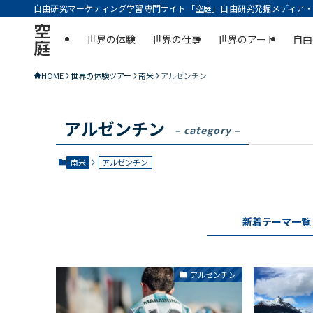
自由研究マーケティング学習専門サイト「空庭」自由研究発掘メディア・実
空
世界の体験
世界の仕事
世界のアート
自由
庭
HOME
世界の体験ツアー
南米
アルゼンチン
アルゼンチン
– category –
南米
アルゼンチン
新着テーマ一覧
アルゼンチン