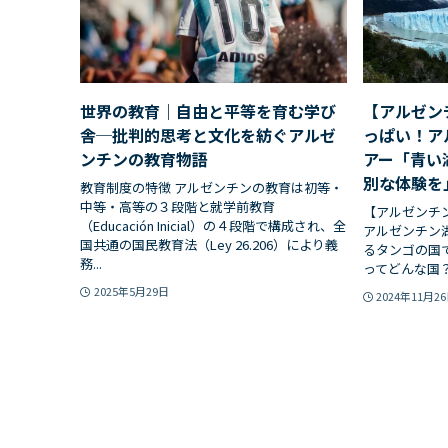
世界の教育｜自由と平等を育む学び
【アルゼン
舎─批判的思考と文化を紡ぐアルゼ
っぱい！ア
ンチンの教育物語
アー「青い
別な体験を
教育制度の特徴 アルゼンチンの教育は初等・
中等・高等の３段階と就学前教育
【アルゼンチ
（Educación Inicial）の４段階で構成され、全
アルゼンチン
国共通の国民教育法（Ley 26.206）により義
るタンゴの国
務...
ってどんな国？
2025年5月29日
2024年11月2