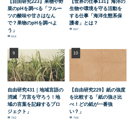
【自由研究223】果物や野
【世界の仕事131】海洋の
菜のpHを調べる「フルー
生物や環境を守る活動を
ツの酸味や甘さはなん
する仕事「海洋生態系保
で？果物のpHを調べよ
護者」とは？
う」
897
944
自由研究431｜地域言語の
【自由研究229】紙の強度
消滅「方言を守ろう！地
を比較する「紙の強さ比
域の言葉を記録するプロ
べ！どの紙が一番強
ジェクト」
い？」
783
769