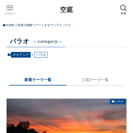
空庭
メニュー
検索
HOME
世界の体験ツアー
オセアニア
パラオ
パラオ
– category –
オセアニア
パラオ
新着テーマ一覧
人気テーマ一覧
パラオ