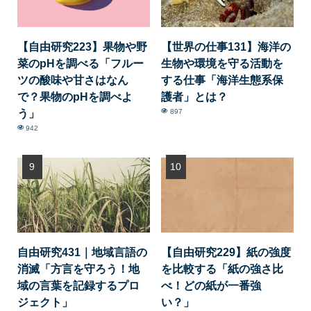
【自由研究223】果物や野
【世界の仕事131】海洋の
菜のpHを調べる「フルー
生物や環境を守る活動を
ツの酸味や甘さはなん
する仕事「海洋生態系保
で？果物のpHを調べよ
護者」とは？
う」
897
942
自由研究431｜地域言語の
【自由研究229】紙の強度
消滅「方言を守ろう！地
を比較する「紙の強さ比
域の言葉を記録するプロ
べ！どの紙が一番強
ジェクト」
い？」