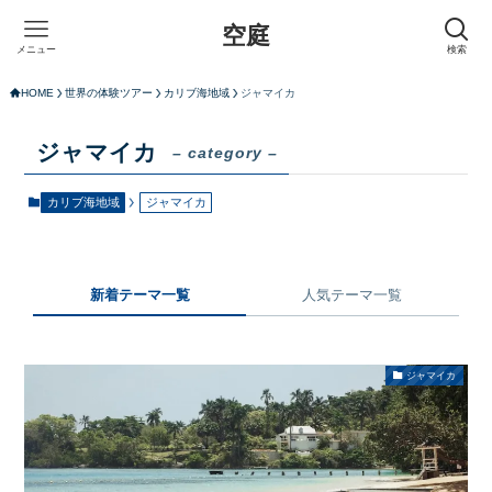
空庭
メニュー
検索
HOME
世界の体験ツアー
カリブ海地域
ジャマイカ
ジャマイカ
– category –
カリブ海地域
ジャマイカ
新着テーマ一覧
人気テーマ一覧
ジャマイカ