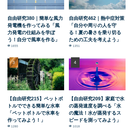
自由研究380｜簡単な風力
自由研究462｜熱中症対策
発電機を作ってみる「風
「自分や周りの人を守
力発電の仕組みを学ぼ
る！夏の暑さを乗り切る
う！自分で風車を作る」
ための工夫を考えよう」
1655
1351
【自由研究215】ペットボ
【自由研究209】家庭で水
トルでできる簡単な水車
の蒸発速度を調べる「水
「ペットボトルで水車を
の魔法！水が蒸発するス
作ってみよう！」
ピードを測ってみよう」
1280
1018