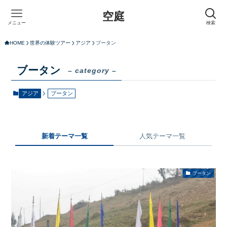
空庭
メニュー
検索
HOME
世界の体験ツアー
アジア
ブータン
ブータン
– category –
アジア
ブータン
新着テーマ一覧
人気テーマ一覧
ブータン