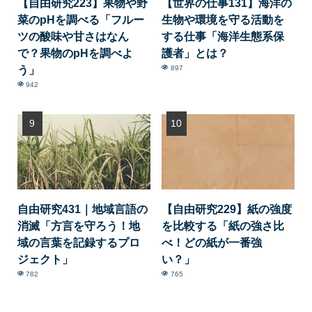
【自由研究223】果物や野
【世界の仕事131】海洋の
菜のpHを調べる「フルー
生物や環境を守る活動を
ツの酸味や甘さはなん
する仕事「海洋生態系保
で？果物のpHを調べよ
護者」とは？
う」
897
942
自由研究431｜地域言語の
【自由研究229】紙の強度
消滅「方言を守ろう！地
を比較する「紙の強さ比
域の言葉を記録するプロ
べ！どの紙が一番強
ジェクト」
い？」
782
765