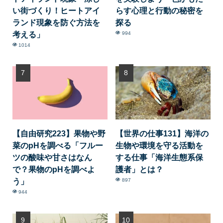
い街づくり！ヒートアイ
らす心理と行動の秘密を
ランド現象を防ぐ方法を
探る
考える」
994
1014
【自由研究223】果物や野
【世界の仕事131】海洋の
菜のpHを調べる「フルー
生物や環境を守る活動を
ツの酸味や甘さはなん
する仕事「海洋生態系保
で？果物のpHを調べよ
護者」とは？
う」
897
944