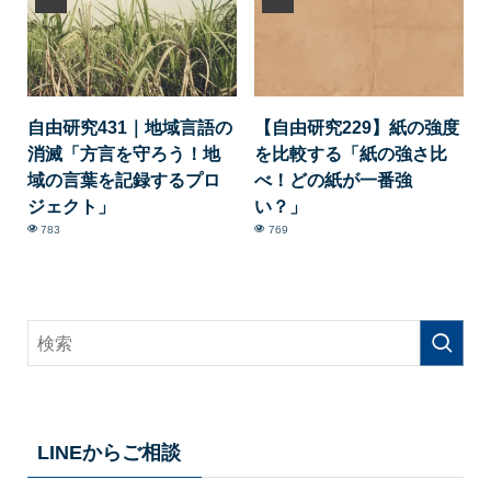
自由研究431｜地域言語の
【自由研究229】紙の強度
消滅「方言を守ろう！地
を比較する「紙の強さ比
域の言葉を記録するプロ
べ！どの紙が一番強
ジェクト」
い？」
783
769
LINEからご相談