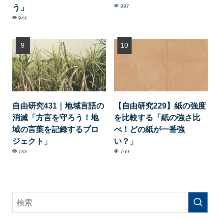
う」
897
944
自由研究431｜地域言語の
【自由研究229】紙の強度
消滅「方言を守ろう！地
を比較する「紙の強さ比
域の言葉を記録するプロ
べ！どの紙が一番強
ジェクト」
い？」
783
769