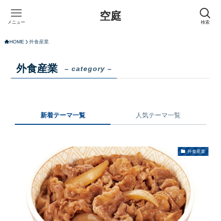
空庭
メニュー
検索
HOME
外食産業
外食産業
– category –
新着テーマ一覧
人気テーマ一覧
外食産業