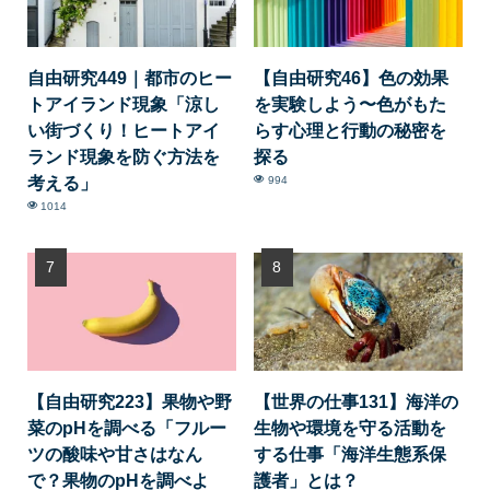
自由研究449｜都市のヒー
【自由研究46】色の効果
トアイランド現象「涼し
を実験しよう〜色がもた
い街づくり！ヒートアイ
らす心理と行動の秘密を
ランド現象を防ぐ方法を
探る
考える」
994
1014
【自由研究223】果物や野
【世界の仕事131】海洋の
菜のpHを調べる「フルー
生物や環境を守る活動を
ツの酸味や甘さはなん
する仕事「海洋生態系保
で？果物のpHを調べよ
護者」とは？