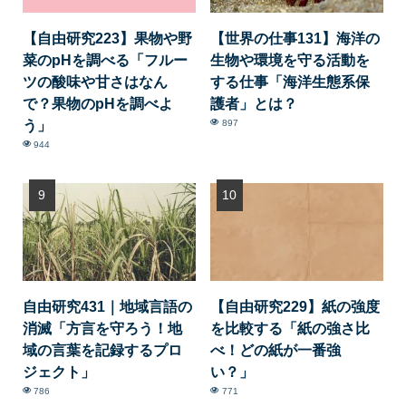
【自由研究223】果物や野
【世界の仕事131】海洋の
菜のpHを調べる「フルー
生物や環境を守る活動を
ツの酸味や甘さはなん
する仕事「海洋生態系保
で？果物のpHを調べよ
護者」とは？
う」
897
944
自由研究431｜地域言語の
【自由研究229】紙の強度
消滅「方言を守ろう！地
を比較する「紙の強さ比
域の言葉を記録するプロ
べ！どの紙が一番強
ジェクト」
い？」
786
771