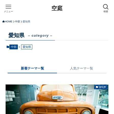
空庭
メニュー
検索
HOME
中部
愛知県
愛知県
– category –
中部
愛知県
新着テーマ一覧
人気テーマ一覧
愛知県