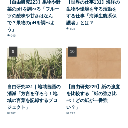
【自由研究223】果物や野
【世界の仕事131】海洋の
菜のpHを調べる「フルー
生物や環境を守る活動を
ツの酸味や甘さはなん
する仕事「海洋生態系保
で？果物のpHを調べよ
護者」とは？
う」
898
945
自由研究431｜地域言語の
【自由研究229】紙の強度
消滅「方言を守ろう！地
を比較する「紙の強さ比
域の言葉を記録するプロ
べ！どの紙が一番強
ジェクト」
い？」
787
772