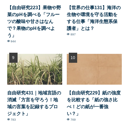
【自由研究223】果物や野
【世界の仕事131】海洋の
菜のpHを調べる「フルー
生物や環境を守る活動を
ツの酸味や甘さはなん
する仕事「海洋生態系保
で？果物のpHを調べよ
護者」とは？
う」
897
944
自由研究431｜地域言語の
【自由研究229】紙の強度
消滅「方言を守ろう！地
を比較する「紙の強さ比
域の言葉を記録するプロ
べ！どの紙が一番強
ジェクト」
い？」
783
769