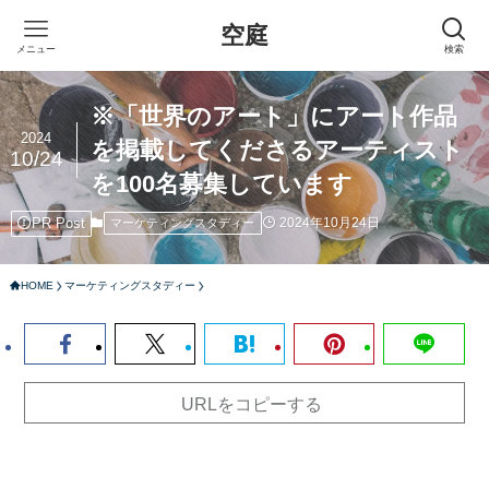
空庭
メニュー
検索
※「世界のアート」にアート作品
2024
を掲載してくださるアーティスト
10/24
を100名募集しています
PR Post
2024年10月24日
マーケティングスタディー
HOME
マーケティングスタディー
URLをコピーする