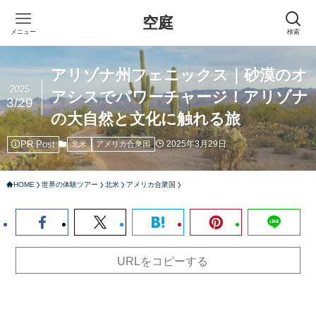
空庭
メニュー
検索
アリゾナ州フェニックス｜砂漠のオ
2025
アシスでパワーチャージ！アリゾナ
3/29
の大自然と文化に触れる旅
PR Post
2025年3月29日
北米
アメリカ合衆国
HOME
世界の体験ツアー
北米
アメリカ合衆国
URLをコピーする