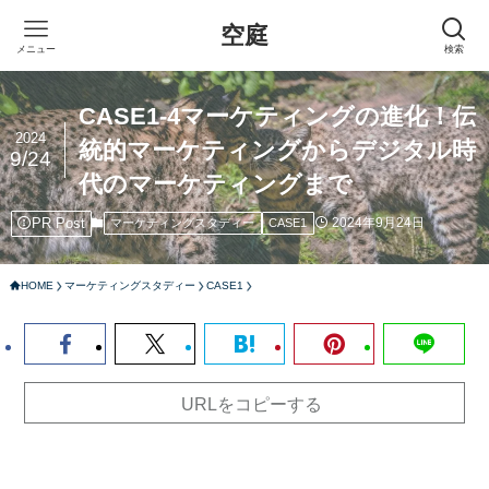
空庭
メニュー
検索
CASE1-4マーケティングの進化！伝
2024
統的マーケティングからデジタル時
9/24
代のマーケティングまで
PR Post
2024年9月24日
マーケティングスタディー
CASE1
HOME
マーケティングスタディー
CASE1
URLをコピーする