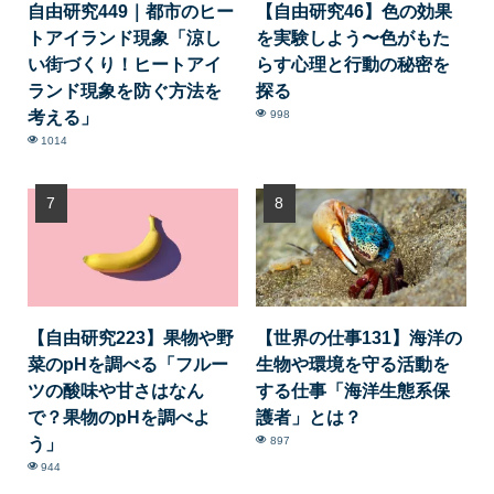
自由研究449｜都市のヒー
【自由研究46】色の効果
トアイランド現象「涼し
を実験しよう〜色がもた
い街づくり！ヒートアイ
らす心理と行動の秘密を
ランド現象を防ぐ方法を
探る
考える」
998
1014
【自由研究223】果物や野
【世界の仕事131】海洋の
菜のpHを調べる「フルー
生物や環境を守る活動を
ツの酸味や甘さはなん
する仕事「海洋生態系保
で？果物のpHを調べよ
護者」とは？
う」
897
944