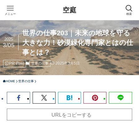
空庭
メニュー
検索
世界の仕事203｜未来の地球を守る
2025
大きな力！砂漠緑化専門家とはの仕
3/05
事とは？
PR Post
2025年3月5日
世界の仕事
HOME
世界の仕事
URLをコピーする