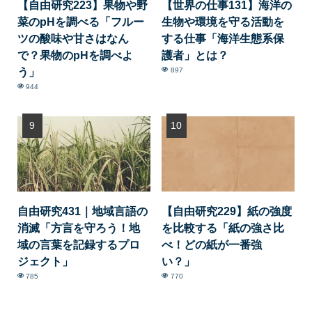
【自由研究223】果物や野
【世界の仕事131】海洋の
菜のpHを調べる「フルー
生物や環境を守る活動を
ツの酸味や甘さはなん
する仕事「海洋生態系保
で？果物のpHを調べよ
護者」とは？
う」
897
944
自由研究431｜地域言語の
【自由研究229】紙の強度
消滅「方言を守ろう！地
を比較する「紙の強さ比
域の言葉を記録するプロ
べ！どの紙が一番強
ジェクト」
い？」
785
770