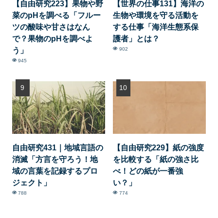
【自由研究223】果物や野
【世界の仕事131】海洋の
菜のpHを調べる「フルー
生物や環境を守る活動を
ツの酸味や甘さはなん
する仕事「海洋生態系保
で？果物のpHを調べよ
護者」とは？
う」
902
945
自由研究431｜地域言語の
【自由研究229】紙の強度
消滅「方言を守ろう！地
を比較する「紙の強さ比
域の言葉を記録するプロ
べ！どの紙が一番強
ジェクト」
い？」
788
774