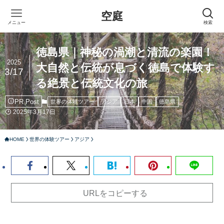
空庭
メニュー
検索
徳島県｜神秘の渦潮と清流の楽園！
2025
大自然と伝統が息づく徳島で体験す
3/17
る絶景と伝統文化の旅
PR Post
世界の体験ツアー
アジア
日本
中国
徳島県
2025年3月17日
HOME
世界の体験ツアー
アジア
URLをコピーする