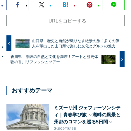
URLをコピーする
山口県｜歴史と自然が織りなす絶景の旅！多くの偉
人を輩出した山口県で楽しむ文化とグルメの魅力
香川県｜讃岐の自然と文化を満喫！アートと歴史体
験の香川リフレッシュツアー
おすすめテーマ
ミズーリ州 ジェファーソンシテ
ィ｜青春学び旅 ～湖畔の風景と
州都のロマンを巡る5日間～
2025年5月3日